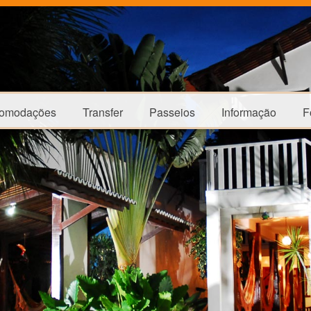
omodações
Transfer
Passeios
Informação
F